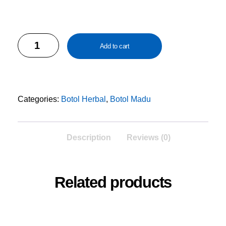
PET
Add to cart
100ml
Amber
SetCap
Hitam
Categories:
Botol Herbal
,
Botol Madu
quantity
Description
Reviews (0)
Related products