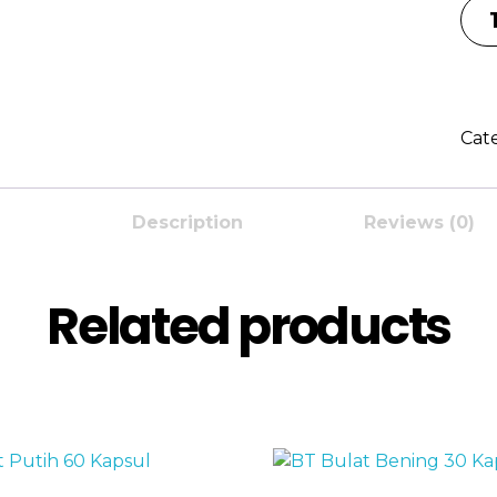
BT
Kot
Put
30
Kap
Cat
qua
Description
Reviews (0)
Related products