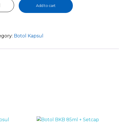
Add to cart
ak
ih
sul
egory:
Botol Kapsul
ntity