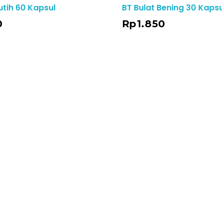
utih 60 Kapsul
BT Bulat Bening 30 Kapsu
Add To Cart
0
Rp
1.850