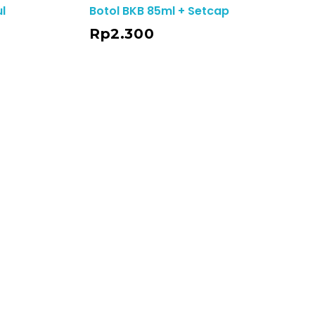
l
Botol BKB 85ml + Setcap
Add To Cart
Rp
2.300