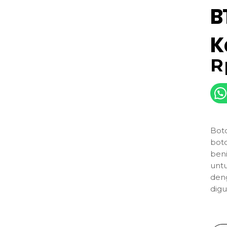
B
K
R
Boto
bot
beni
untu
deng
digu