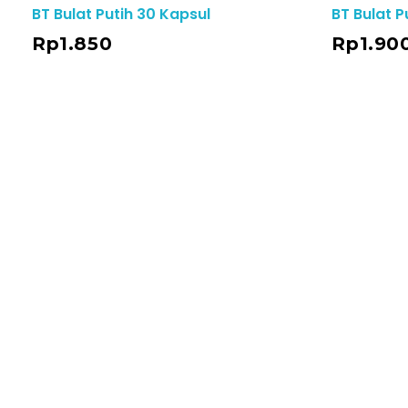
BT Bulat Putih 30 Kapsul
BT Bulat P
Add To Cart
Rp
1.850
Rp
1.90