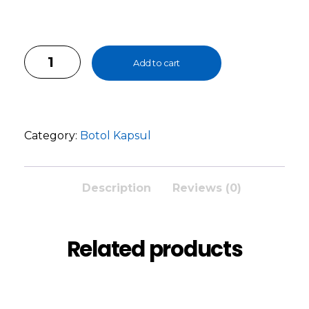
Proround
Add to cart
PET
Putih
100ml
quantity
Category:
Botol Kapsul
Description
Reviews (0)
Related products